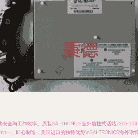
与工作效率。原装GAI-TRONICS室外墙挂式话站7305-
n一、匠心制造：美国进口的独特优势\nGAI-TRONICS海