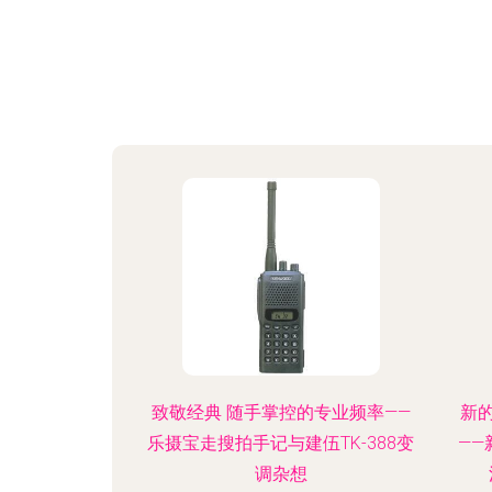
致敬经典 随手掌控的专业频率——
新
乐摄宝走搜拍手记与建伍TK-388变
—
调杂想